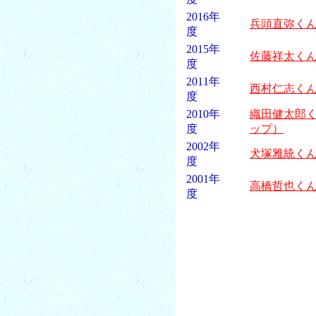
2016年
兵頭直弥く
度
2015年
佐藤祥太く
度
2011年
西村仁志く
度
2010年
織田健太郎
度
ップ）
2002年
犬塚雅統く
度
2001年
高橋哲也く
度