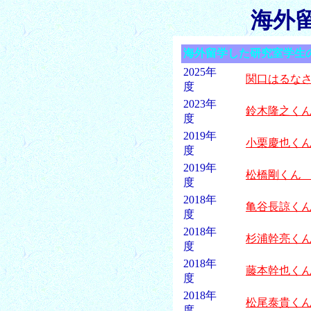
海外
海外留学した研究室学生
2025年
関口はるな
度
2023年
鈴木隆之く
度
2019年
小栗慶也く
度
2019年
松橋剛くん
度
2018年
亀谷長諒く
度
2018年
杉浦幹亮く
度
2018年
藤本幹也く
度
2018年
松尾泰貴く
度