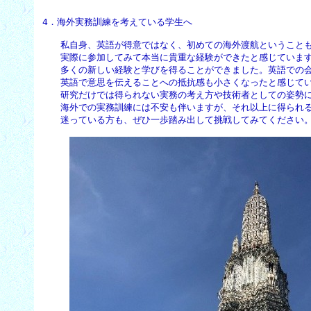
4．海外実務訓練を考えている学生へ
　　私自身、英語が得意ではなく、初めての海外渡航ということも
　　実際に参加してみて本当に貴重な経験ができたと感じています
　　多くの新しい経験と学びを得ることができました。英語での会
　　英語で意思を伝えることへの抵抗感も小さくなったと感じてい
　　研究だけでは得られない実務の考え方や技術者としての姿勢に
　　海外での実務訓練には不安も伴いますが、それ以上に得られる
　　迷っている方も、ぜひ一歩踏み出して挑戦してみてください