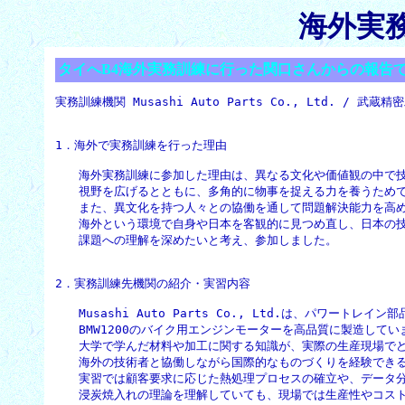
海外実
タイへB4海外実務訓練に行った関口さんからの報告
実務訓練機関 Musashi Auto Parts Co., Ltd. / 武蔵精密
1．海外で実務訓練を行った理由
　　海外実務訓練に参加した理由は、異なる文化や価値観の中で技
　　視野を広げるとともに、多角的に物事を捉える力を養うためで
　　また、異文化を持つ人々との協働を通して問題解決能力を高め
　　海外という環境で自身や日本を客観的に見つめ直し、日本の技
　　課題への理解を深めたいと考え、参加しました。
2．実務訓練先機関の紹介・実習内容
　　Musashi Auto Parts Co., Ltd.は、パワートレイ
　　BMW1200のバイク用エンジンモーターを高品質に製造していま
　　大学で学んだ材料や加工に関する知識が、実際の生産現場でど
　　海外の技術者と協働しながら国際的なものづくりを経験できる
　　実習では顧客要求に応じた熱処理プロセスの確立や、データ分
　　浸炭焼入れの理論を理解していても、現場では生産性やコスト