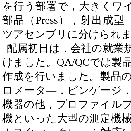
を行う部署で，大きくワ
部品（
Press
），射出成型
ツアセンブリに分けられ
配属初日は，会社の就業
けました。
QA/QC
では製
作成を行いました。製品
ロメータ―，ピンゲージ
機器の他，プロファイル
機といった大型の測定機