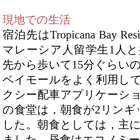
現地での生活
宿泊先は
Tropicana Bay Res
マレーシア人留学生
1
人と
先から歩いて
15
分ぐらい
ベイモールをよく利用し
クシー配車アプリケーシ
の食堂は，朝食が
2
リンギ
した。朝食としては，主
ました。昼食はエコノミー