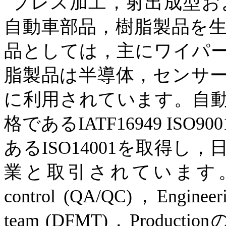
プレス加工，射出成型お
自動車部品，樹脂製品を
品としては，主にワイパ
脂製品は半導体，センサ
に利用されています。自
格である
IATF16949 ISO900
ある
ISO14001
を取得し，
業と取引されています
control (QA/QC)
，
Engineer
team (DFMT)
，
Production