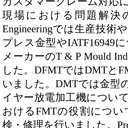
カスタマークレーム対応
現場における問題解決
Engineering
では生産技術や
プレス金型や
IATF16949
に
メーカーの
T & P Mould Ind
した。
DFMT
では
DMT
と
F
いました。
DMT
では金型
イヤー放電加工機につい
おける
FMT
の役割につい
検・修理を行いました。
Pr