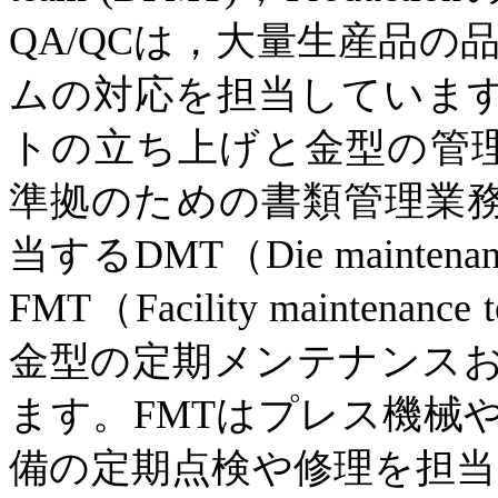
QA/QC
は，大量生産品の
ムの対応を担当していま
トの立ち上げと金型の管
準拠のための書類管理業
当する
DMT
（
Die maintena
FMT
（
Facility maintenance 
金型の定期メンテナンス
ます。
FMT
はプレス機械
備の定期点検や修理を担当