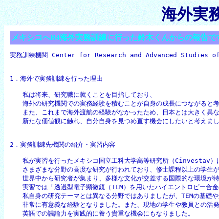
海外実
メキシコへB4海外実務訓練に行った鈴木くんからの報告で
実務訓練機関 Center for Research and Advanced Studies 
1．海外で実務訓練を行った理由
　　私は将来、研究職に就くことを目指しており、

　　海外の研究機関での実務経験を積むことが自身の成長につながると考
　　また、これまで海外渡航の経験がなかったため、日本とは大きく異な
　　新たな価値観に触れ、自分自身を見つめ直す機会にしたいと考えま
2．実務訓練先機関の紹介・実習内容
　　私が実習を行ったメキシコ国立工科大学高等研究所（Cinvestav）は
　　さまざまな分野の高度な研究が行われており、修士課程以上の学生が
　　世界中から研究者が集まり、多様な文化が交差する国際的な環境が特
　　実習では「透過型電子顕微鏡（TEM）を用いたハイエントロピー合金
　　私自身の研究テーマとは異なる分野ではありましたが、TEMの基礎や
　　非常に有意義な経験となりました。また、現地の学生や教員との活発
　　英語での議論力を実践的に養う貴重な機会にもなりました。