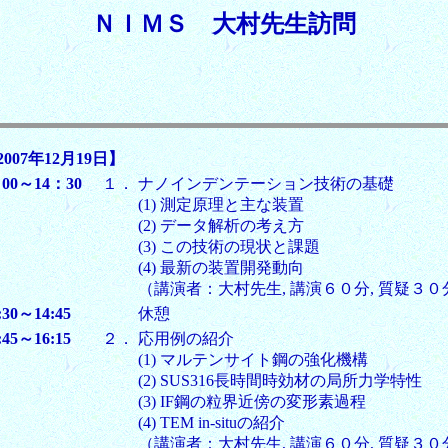
ＮＩＭＳ 大村先生訪問
2007年12月19日】
：00～14：30
１．
ナノインデンテーション技術の基礎
(1) 測定原理と主な装置
(2) データ解析の考え方
(3) この技術の現状と課題
(4) 最新の装置開発動向
（講演者：大村先生, 講演６０分, 質疑３０
:30～14:45
休憩
:45～16:15
２．
応用例の紹介
(1) マルテンサイト鋼の強化機構
(2) SUS316長時間時効材の局所力学特性
(3) IF鋼の粒界近傍の変形素過程
(4) TEM in-situの紹介
（講演者：大村先生, 講演６０分, 質疑３０