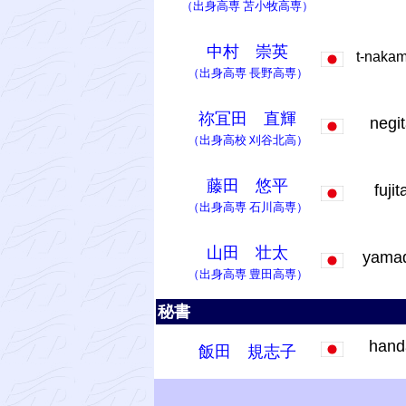
（出身高専
苫小牧高専
）
中村 崇英
t-naka
（出身高専
長野高専
）
祢冝田 直輝
negi
（出身高校
刈谷北高
）
藤田 悠平
fuji
（出身高専
石川高専
）
山田 壮太
yama
（出身高専
豊田高専
）
秘書
han
飯田 規志子