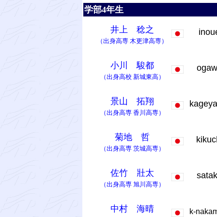
学部4年生
井上 稔之
ino
（出身高専
木更津高専
）
小川 駿都
oga
（出身高校
新城東高
）
景山 拓翔
kagey
（出身高専
香川高専
）
菊地 哲
kikuc
（出身高専
茨城高専
）
佐竹 壯太
sata
（出身高専
旭川高専
）
中村 海晴
k-naka