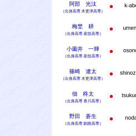
阿部 光汰
k-a
（出身高専
木更津高専
）
梅埜 耕
ume
（出身高専
産技高専
）
小薗井 一輝
oson
（出身高専
産技高専
）
篠崎 遼太
shinoz
（出身高専
木更津高専
）
佃 柊太
tsuk
（出身高専
香川高専
）
野田 蒼生
nod
（出身高専
釧路高専
）