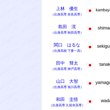
上林 優生
kambay
（出身高専
奈良高専
）
島田 滉
shim
（出身高専
秋田高専
）
関口 はるな
sekigu
（出身高校
下妻一高
）
田中 彗太
tana
（出身高専
神戸高専
）
山口 大智
yamag
（出身高専
旭川高専
）
和田 圭悟
wad
（出身高専
久留米高専
）