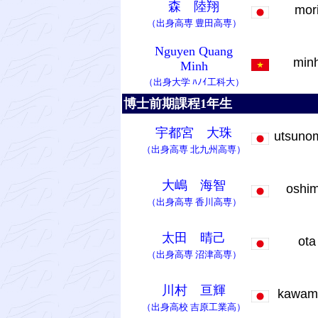
森 陸翔
mor
（出身高専
豊田高専
）
Nguyen Quang
min
Minh
（出身大学
ﾊﾉｲ工科大
）
博士前期課程1年生
宇都宮 大珠
utsuno
（出身高専
北九州高専
）
大嶋 海智
oshi
（出身高専
香川高専
）
太田 晴己
ot
（出身高専
沼津高専
）
川村 亘輝
kawam
（出身高校
吉原工業高
）