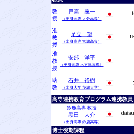
教
戸高 義一
授
（出身高専
大分高専
）
准
足立 望
n
教
（出身高専
宮城高専
）
授
准
安部 洋平
教
（出身高専
木更津高専
）
授
助
石井 裕樹
教
（出身大学
茨城大学
）
高専連携教育プログラム連携教員
鈴鹿高専 教授
dais
黒田 大介
（出身高専
鈴鹿高専
）
博士後期課程