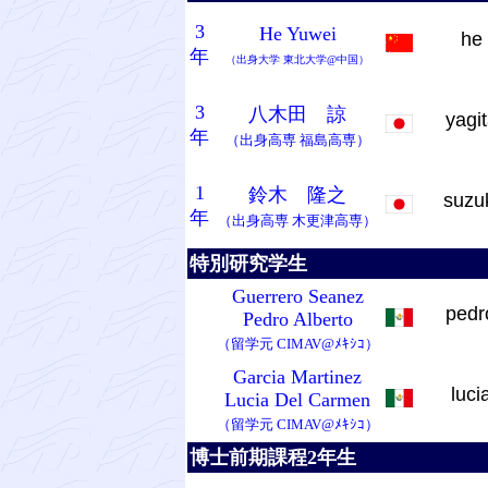
3
He Yuwei
he
年
（出身大学
東北大学
@中国
）
3
八木田 諒
yagi
年
（出身高専
福島高専
）
1
鈴木 隆之
suzu
年
（出身高専
木更津高専
）
特別研究学生
Guerrero Seanez
ped
Pedro Alberto
（留学元
CIMAV@ﾒｷｼｺ
）
Garcia Martinez
luci
Lucia Del Carmen
（留学元
CIMAV@ﾒｷｼｺ
）
博士前期課程2年生