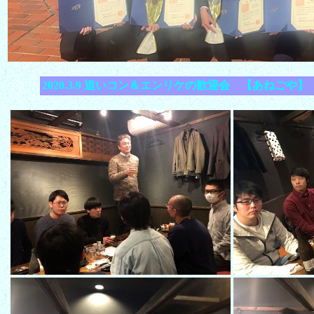
2020.3.9 追いコン＆エンリケの歓迎会 【あねごや】 / Lab