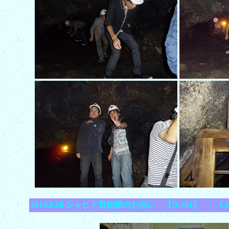
2014.8.28 シャヒド君結婚のお祝い 【D-501】 / Celebrat