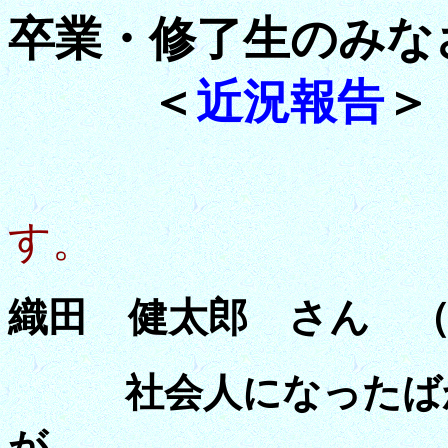
卒業・修了生のみな
＜
近況報告
＞
新着を上に
す。
織田 健太郎 さん （2
社会人になったばか
が、