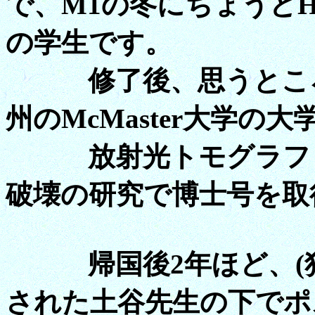
で、M1の冬にちょうど
の学生です。
修了後、思うところ
州のMcMaster大学の
放射光トモグラフィ
破壊の研究で博士号を取
帰国後2年ほど、(独
された土谷先生の下でポ